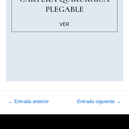
PLEGABLE
VER
Navegación
←
Entrada anterior
Entrada siguiente
→
de
entradas