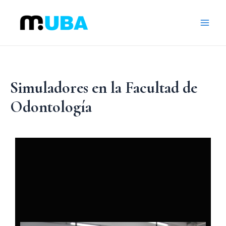
Ir
al
Main
contenido
Men
Simuladores en la Facultad de
Odontología